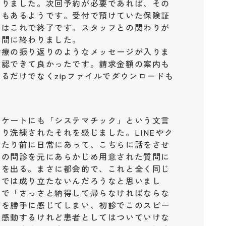
ありました。次回予約が必要であれば、その
ともあるようです。受付で預けていた保険証
在はこれで終了です。スタッフとの関わりが
う間に終わりました。
診療の振り返りのようなメッセージが入りま
確認できて良かったです。請求金額の案内も
るだけでなくzipファイルでダウンロードも
ンケートにも「システマチック」という文言
り洗練されたそれを感じました。LINEやク
当たり前に日常にあって、こちらに話をさせ
答の問診を元にあらかじめ用意された質問に
クを出る。まさに都会的で、これと全く同じ
台では成り立たないんだろうなと思いまし
ので「さっさと納得して帰らなければならな
ーを勝手に感じてしまい、初診でこのスピー
は感動するけれど患者としてはついていけな