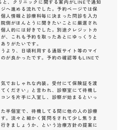
ると、クリニックに関する案内がLINEで通知
ージへ進める流れでした。予約ページでは保
な個人情報と診療科毎に決まった問診を入力
医院側がほんとうに聞きたいことに厳選され
が個人的には好きでした。別途クレジットカ
たが、これも予約を取ったあとにゆっくりと
もありがたいです。
いうより、日頃利用する通販サイト等のマイ
のが良かったです。予約の確認等もLINEで
囲気でおしゃれな内装。受付にて保険証を渡
ってください」と言われ、診察室にて待機し
ソコンを片手に入室し、診察が始まるといっ
れた半個室で、待機してる間に他の人の診療
ます。淡々と細かく質問をされて少し焦りま
て行きましょうか、という治療方針の提案に