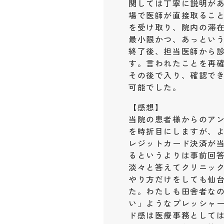
関しては丁寧に説明が
場で医師が直接取るこ
を受け取り、院内の滞
最小限かつ、あっとい
終了後、担当医師から
す。言われたことを再
その後で入り、確認でき
可能でした。
【感想】
当院の患者様からのア
を時折目にしますが、よ
レジットカード決済が
るというよりは事前回
淡々と答えてクリニッ
やり方だけをしても仙
た。わたしも田舎者な
い」ようなプレッシャ
ド感は医療事務として