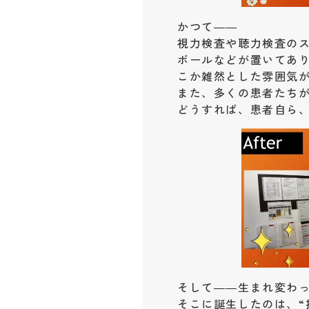
かつて――
視力検査や聴力検査の
ボールなどが置いてあ
こか雑然とした雰囲気
また、多くの患者たち
どうすれば、患者自ら
そして――生まれ変わ
そこに誕生したのは、“