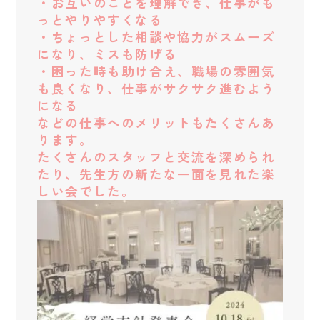
・お互いのことを理解でき、仕事がも
っとやりやすくなる
・ちょっとした相談や協力がスムーズ
になり、ミスも防げる
・困った時も助け合え、職場の雰囲気
も良くなり、仕事がサクサク進むよう
になる
などの仕事へのメリットもたくさんあ
ります。
たくさんのスタッフと交流を深められ
たり、先生方の新たな一面を見れた楽
しい会でした。