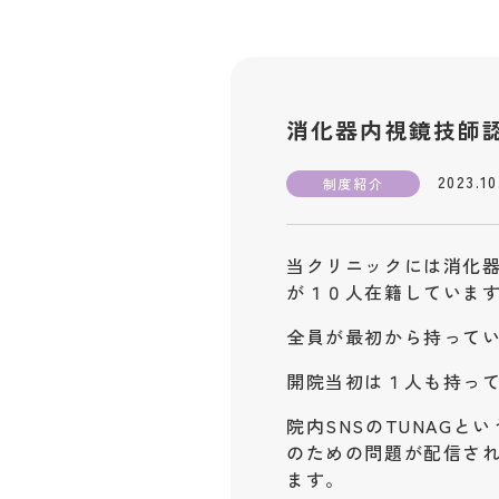
消化器内視鏡技師
2023.10
制度紹介
当クリニックには消化
が１０人在籍していま
全員が最初から持って
開院当初は１人も持っ
院内SNSのTUNAG
のための問題が配信さ
ます。